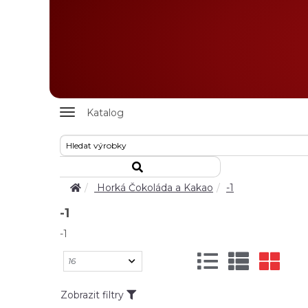
Zobrazit
Katalog
nabidku
Horká Čokoláda a Kakao
-1
-1
-1
Zobrazit filtry