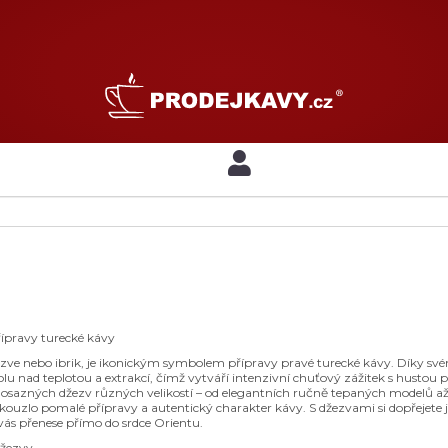
řípravy turecké kávy
ezve nebo ibrik, je ikonickým symbolem přípravy pravé turecké kávy. Díky 
u nad teplotou a extrakcí, čímž vytváří intenzivní chuťový zážitek s husto
azných džezv různých velikostí – od elegantních ručně tepaných modelů až 
kouzlo pomalé přípravy a autentický charakter kávy. S džezvami si dopřejete 
vás přenese přímo do srdce Orientu.
džezvy