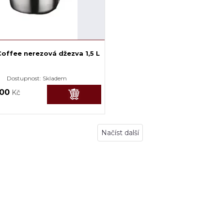
offee nerezová džezva 1,5 L
Dostupnost:
Skladem
,00
Kč
Načíst další