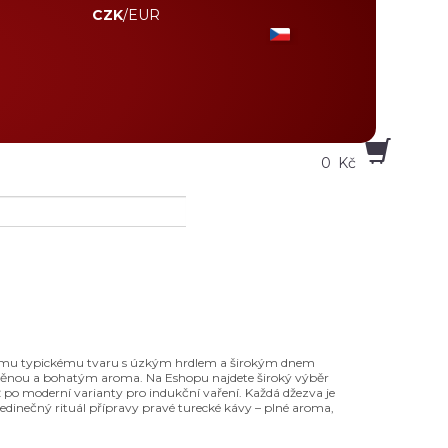
CZK
/
EUR
0
Kč
svému typickému tvaru s úzkým hrdlem a širokým dnem
u pěnou a bohatým aroma. Na Eshopu najdete široký výběr
po moderní varianty pro indukční vaření. Každá džezva je
jedinečný rituál přípravy pravé turecké kávy – plné aroma,