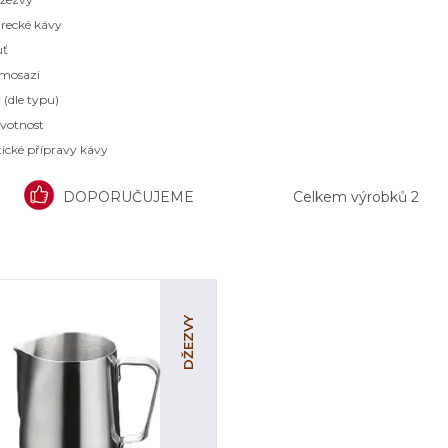
urecké kávy
uť
 mosazi
 (dle typu)
ivotnost
tické přípravy kávy
DOPORUČUJEME
Celkem výrobků
2
DŽEZVY