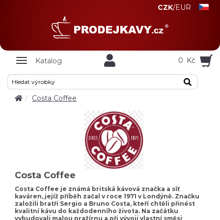
CZK
/
EUR
Zobrazit
0
Kč
Katalog
nabidku
Costa Coffee
Costa Coffee
Costa Coffee je známá britská kávová značka a síť
kaváren, jejíž příběh začal v roce 1971 v Londýně. Značku
založili bratři Sergio a Bruno Costa, kteří chtěli přinést
kvalitní kávu do každodenního života. Na začátku
vybudovali malou pražírnu a při vývoji vlastní směsi