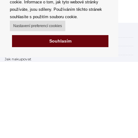
cookie. Informace o tom, jak tyto webové stránky
používáte, jsou sdíleny. Používáním těchto stránek
souhlasíte s použitím souboru cookie.
Nastavení preferencí cookies
Můj účet
Souhlasím
Možnosti dopravy
Možnosti platby
Jak nakupovat
Výdejní místa
Obchodní podmínky
Reklamační řád
Odstoupit od smlouvy
Fakturace v EU
FAQ - často kladené dotazy
Prodejna
Prohlášení o ochraně osobních údajů
Zabezpečení dat firmy Orfeo Office s.r.o.