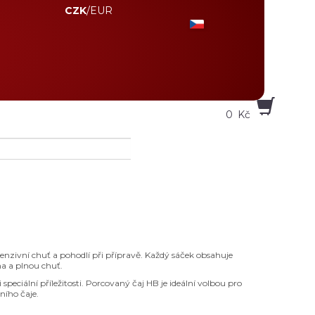
CZK
/
EUR
0
Kč
tenzivní chuť a pohodlí při přípravě. Každý sáček obsahuje
ma a plnou chuť.
 speciální příležitosti. Porcovaný čaj HB je ideální volbou pro
ního čaje.