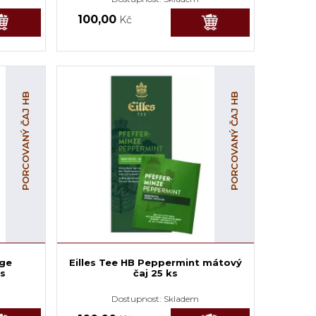
100,00
Kč
PORCOVANÝ ČAJ HB
PORCOVANÝ ČAJ HB
nge
Eilles Tee HB Peppermint mátový
s
čaj 25 ks
Dostupnost:
Skladem