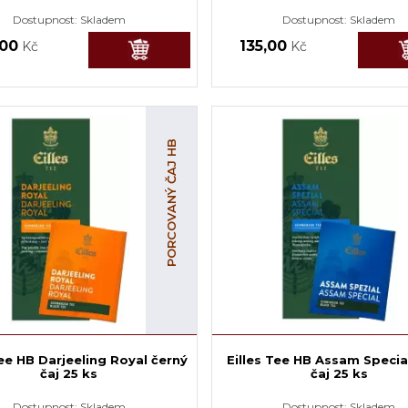
Dostupnost:
Skladem
Dostupnost:
Skladem
,00
135,00
Kč
Kč
PORCOVANÝ ČAJ HB
Tee HB Darjeeling Royal černý
Eilles Tee HB Assam Specia
čaj 25 ks
čaj 25 ks
Dostupnost:
Skladem
Dostupnost:
Skladem