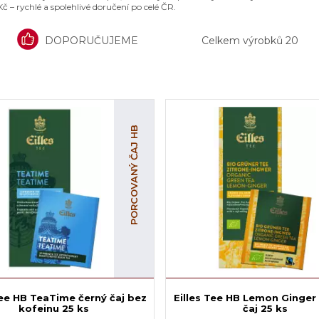
– rychlé a spolehlivé doručení po celé ČR.
DOPORUČUJEME
Celkem výrobků
20
PORCOVANÝ ČAJ HB
Tee HB TeaTime černý čaj bez
Eilles Tee HB Lemon Ginger
kofeinu 25 ks
čaj 25 ks