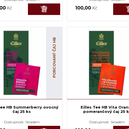
,00
100,00
Kč
Kč
PORCOVANÝ ČAJ HB
 Tee HB Summerberry ovocný
Eilles Tee HB Vita Ora
čaj 25 ks
pomerančový čaj 25 k
Dostupnost:
Skladem
Dostupnost:
Skladem