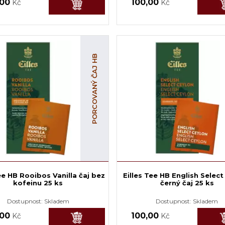
,00
100,00
Kč
Kč
PORCOVANÝ ČAJ HB
Tee HB Rooibos Vanilla čaj bez
Eilles Tee HB English Selec
kofeinu 25 ks
černý čaj 25 ks
Dostupnost:
Skladem
Dostupnost:
Skladem
,00
100,00
Kč
Kč