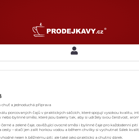
B
 chuť a jednoduchá příprava
álu porcovaných čajů v praktických sáčcích, které spojují vysokou kvalitu, in
y nebo bylinné směsi, které jsou baleny tak, aby si udržely svou čerstvost, aro
černé a zelené čaje, osvěžující ovocné směsi i bylinné čaje pro každodenní pití i
a cesty – stačí jen zalít horkou vodou a během chvilky si vychutnat šálek kvalit
 vhodné nejen k běžnému pití, ale také jako praktický a chutný dárek.