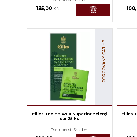
135,00
100
Kč
PORCOVANÝ ČAJ HB
Eilles Tee HB Asia Superior zelený
Eilles
čaj 25 ks
Dostupnost:
Skladem