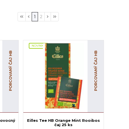
1
2
NOVINKA
PORCOVANÝ ČAJ HB
PORCOVANÝ ČAJ HB
 ovocný
Eilles Tee HB Orange Mint Rooibos
čaj 25 ks