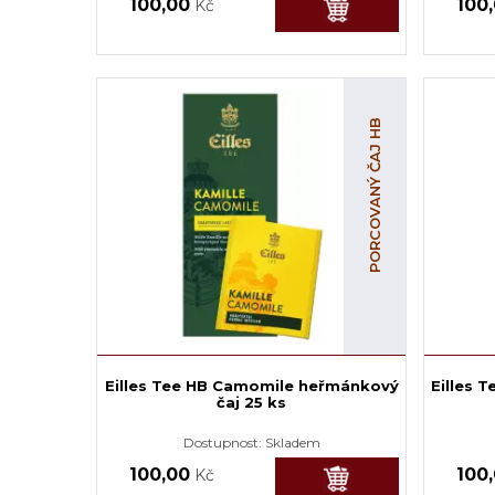
100,00
100
Kč
PORCOVANÝ ČAJ HB
Eilles Tee HB Camomile heřmánkový
Eilles 
čaj 25 ks
Dostupnost:
Skladem
100,00
100
Kč