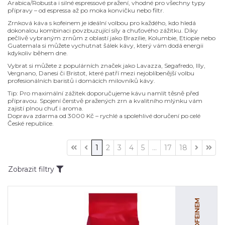
Arabica/Robusta i silné espressové pražení, vhodné pro všechny typy
přípravy – od espressa až po moka konvičku nebo filtr.
Zrnková káva s kofeinem je ideální volbou pro každého, kdo hledá
dokonalou kombinaci povzbuzující síly a chuťového zážitku. Díky
pečlivě vybraným zrnům z oblastí jako Brazílie, Kolumbie, Etiopie nebo
Guatemala si můžete vychutnat šálek kávy, který vám dodá energii
kdykoliv během dne.
Vybrat si můžete z populárních značek jako Lavazza, Segafredo, Illy,
Vergnano, Danesi či Bristot, které patří mezi nejoblíbenější volbu
profesionálních baristů i domácích milovníků kávy.
Tip: Pro maximální zážitek doporučujeme kávu namlít těsně před
přípravou. Spojení čerstvě pražených zrn a kvalitního mlýnku vám
zajistí plnou chuť i aroma.
Doprava zdarma od 3000 Kč – rychlé a spolehlivé doručení po celé
České republice.
1
2
3
4
5
...
17
18
Zobrazit filtry