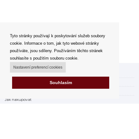
Tyto stránky používají k poskytování služeb soubory
cookie. Informace o tom, jak tyto webové stránky
používáte, jsou sdíleny. Používáním těchto stránek
souhlasíte s použitím souboru cookie.
Nastavení preferencí cookies
Můj účet
Možnosti dopravy
Souhlasím
Možnosti platby
Jak nakupovat
Výdejní místa
Obchodní podmínky
Reklamační řád
Odstoupit od smlouvy