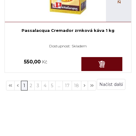
Passalacqua Cremador zrnková káva 1 kg
Dostupnost:
Skladem
550,00
Kč
Načíst další
1
2
3
4
5
...
17
18