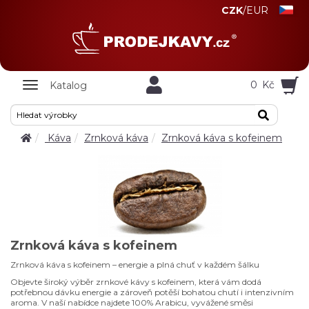
CZK
/
EUR
Zobrazit
0
Kč
Katalog
nabidku
Káva
Zrnková káva
Zrnková káva s kofeinem
Zrnková káva s kofeinem
Zrnková káva s kofeinem – energie a plná chuť v každém šálku
Objevte široký výběr zrnkové kávy s kofeinem, která vám dodá
potřebnou dávku energie a zároveň potěší bohatou chutí i intenzivním
aroma. V naší nabídce najdete 100% Arabicu, vyvážené směsi