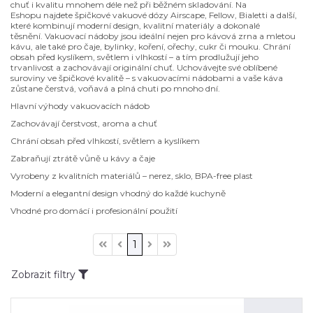
chuť i kvalitu mnohem déle než při běžném skladování. Na
Eshopu najdete špičkové vakuové dózy Airscape, Fellow, Bialetti a další,
které kombinují moderní design, kvalitní materiály a dokonalé
těsnění. Vakuovací nádoby jsou ideální nejen pro kávová zrna a mletou
kávu, ale také pro čaje, bylinky, koření, ořechy, cukr či mouku. Chrání
obsah před kyslíkem, světlem i vlhkostí – a tím prodlužují jeho
trvanlivost a zachovávají originální chuť. Uchovávejte své oblíbené
suroviny ve špičkové kvalitě – s vakuovacími nádobami a vaše káva
zůstane čerstvá, voňavá a plná chuti po mnoho dní.
Hlavní výhody vakuovacích nádob
Zachovávají čerstvost, aroma a chuť
Chrání obsah před vlhkostí, světlem a kyslíkem
Zabraňují ztrátě vůně u kávy a čaje
Vyrobeny z kvalitních materiálů – nerez, sklo, BPA-free plast
Moderní a elegantní design vhodný do každé kuchyně
Vhodné pro domácí i profesionální použití
1
Zobrazit filtry