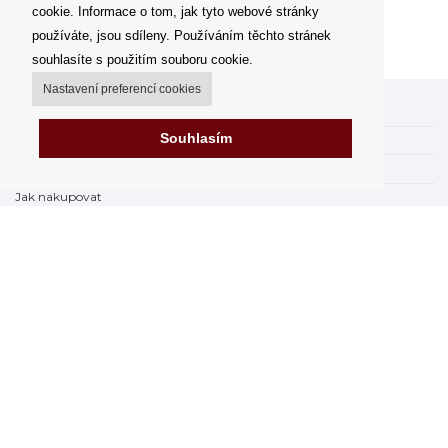
cookie. Informace o tom, jak tyto webové stránky
používáte, jsou sdíleny. Používáním těchto stránek
souhlasíte s použitím souboru cookie.
Nastavení preferencí cookies
Můj účet
Souhlasím
Možnosti dopravy
Možnosti platby
Jak nakupovat
Výdejní místa
Obchodní podmínky
Reklamační řád
Odstoupit od smlouvy
Fakturace v EU
FAQ - často kladené dotazy
Prodejna
Prohlášení o ochraně osobních údajů