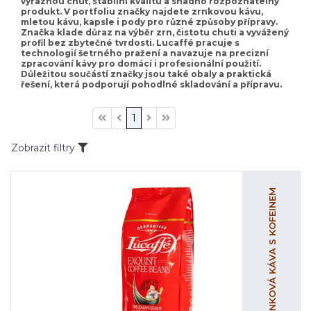
výraznou chuť, stabilní kvalitu a snadno rozpoznatelný
produkt. V portfoliu značky najdete zrnkovou kávu,
mletou kávu, kapsle i pody pro různé způsoby přípravy.
Značka klade důraz na výběr zrn, čistotu chuti a vyvážený
profil bez zbytečné tvrdosti. Lucaffé pracuje s
technologií šetrného pražení a navazuje na precizní
zpracování kávy pro domácí i profesionální použití.
Důležitou součástí značky jsou také obaly a praktická
řešení, která podporují pohodlné skladování a přípravu.
1
Zobrazit filtry
ZRNKOVÁ KÁVA S KOFEINEM