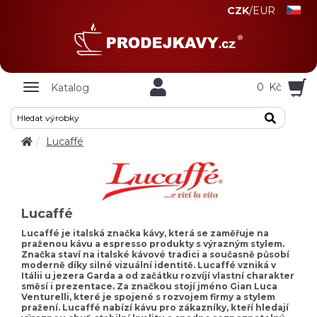
CZK
/
EUR
Zobrazit
0
Kč
Katalog
nabidku
Lucaffé
Lucaffé
Lucaffé je italská značka kávy, která se zaměřuje na
praženou kávu a espresso produkty s výrazným stylem.
Značka staví na italské kávové tradici a současně působí
moderně díky silné vizuální identitě. Lucaffé vzniká v
Itálii u jezera Garda a od začátku rozvíjí vlastní charakter
směsí i prezentace. Za značkou stojí jméno Gian Luca
Venturelli, které je spojené s rozvojem firmy a stylem
pražení. Lucaffé nabízí kávu pro zákazníky, kteří hledají